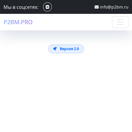
Мы в соцсетях:
info@p2bm.ru
P2BM
.PRO
Версия 2.0
Конвертация нового
поколения
Профессиональная платформа для
мгновенной конвертации проектов из
ПРО100
в
Базис
с сохранением полной
структуры.